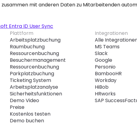
s zusammen mit anderen Daten zu Mitarbeitenden automati
oft Entra ID User Sync
Plattform
Integrationen
Arbeitsplatzbuchung
Alle Integratione
Raumbuchung
MS Teams
Ressourcenbuchung
Slack
Besuchermanagement
Google
Ressourcenbuchung
Personio
Parkplatzbuchung
BambooHR
Ticketing System
Workday
Arbeitsplatzanalyse
HiBob
Sicherheitsfunktionen
HRworks
Demo Video
SAP SuccessFact
Preise
Kostenlos testen
Demo buchen