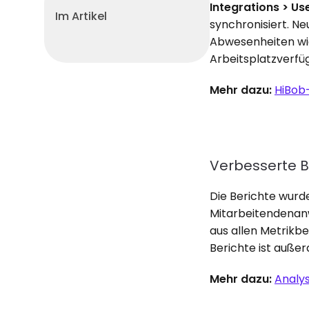
Integrations > Us
Im Artikel
synchronisiert. Ne
Abwesenheiten wie
Arbeitsplatzverfü
Mehr dazu:
HiBob
Verbesserte B
Die Berichte wurd
Mitarbeitendenanw
aus allen Metrikbe
Berichte ist außer
Mehr dazu:
Analy