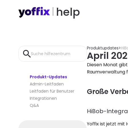
help
Produktupdates
>
HiB
April 20
Suche hilfezentrum
Diesen Monat gibt 
Raumverwaltung fü
Produkt-Updates
Admin-Leitfaden
Große Verb
Leitfaden für Benutzer
Integrationen
Q&A
HiBob-Integra
Yoffix ist jetzt mi