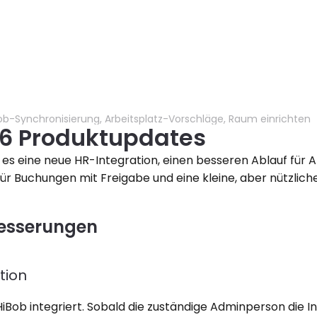
ob-Synchronisierung, Arbeitsplatz-Vorschläge, Raum einrichten
26 Produktupdates
es eine neue HR-Integration, einen besseren Ablauf für A
r Buchungen mit Freigabe und eine kleine, aber nützlic
esserungen
tion
t HiBob integriert. Sobald die zuständige Adminperson die I