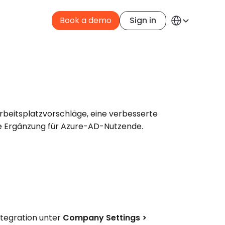
Select Language
Book a demo
Sign in
German
rbeitsplatzvorschläge, eine verbesserte 
he Ergänzung für Azure-AD-Nutzende.
ntegration unter 
Company Settings > 