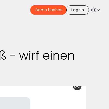
Select Langua
 Demo buchen
Log-in
Germa
 - wirf einen 