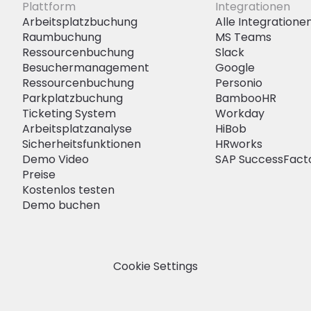
Plattform
Integrationen
Arbeitsplatzbuchung
Alle Integratione
Raumbuchung
MS Teams
Ressourcenbuchung
Slack
Besuchermanagement
Google
Ressourcenbuchung
Personio
Parkplatzbuchung
BambooHR
Ticketing System
Workday
Arbeitsplatzanalyse
HiBob
Sicherheitsfunktionen
HRworks
Demo Video
SAP SuccessFact
Preise
Kostenlos testen
Demo buchen
Cookie Settings