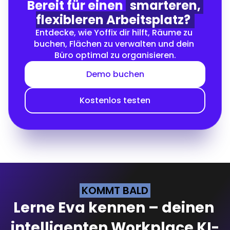
Bereit für einen 
smarteren, 
flexibleren Arbeitsplatz?
Entdecke, wie Yoffix dir hilft, Räume zu 
buchen, Flächen zu verwalten und dein 
Büro optimal zu organisieren.
Demo buchen
Kostenlos testen
KOMMT BALD
Lerne Eva kennen – deinen 
intelligenten Workplace KI-