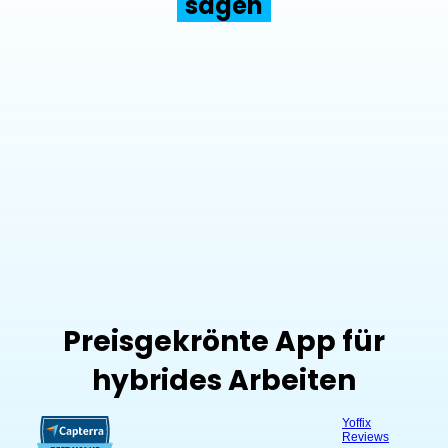
sagen
„Yoffix merkt sich meine Vor-Buchungen. Und 
das Beste: Yoffix vermerkt meinen Bürotag 
direkt in meinem Kalender. Perfekt!“
Daphne
DIHK
Preisgekrönte App für
hybrides Arbeiten