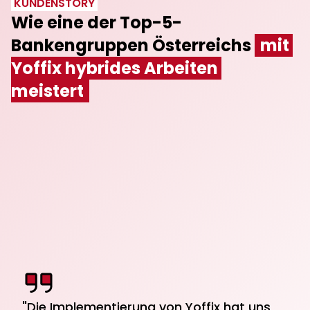
KUNDENSTORY
Wie eine der Top-5-
Bankengruppen Österreichs 
mit 
Yoffix hybrides Arbeiten 
meistert
3 000
10
5
> 90%
"Die Implementierung von Yoffix hat uns 