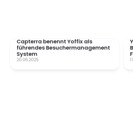
Capterra benennt Yoffix als 
Y
führendes Besuchermanagement 
B
System
F
20.06.2025
1