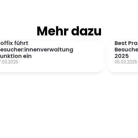
Mehr dazu
offix führt 
Best Pra
esucher:innenverwaltung 
Besuch
unktion ein
2025
7.03.2025
05.03.2025