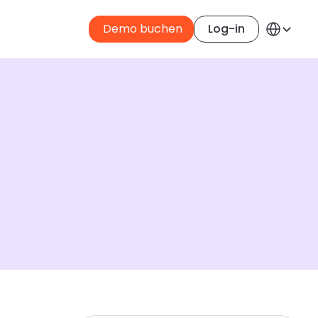
Select Langua
 Demo buchen
Log-in
Germa