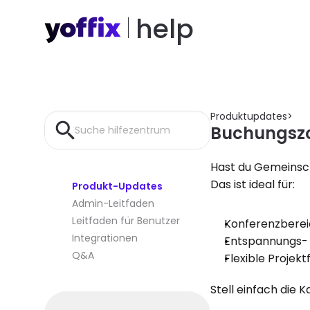
help
Produktupdates
>
Buchungszo
Suche hilfezentrum
Hast du Gemeinsch
Das ist ideal für:
Produkt-Updates
Admin-Leitfaden
Leitfaden für Benutzer
Konferenzberei
Integrationen
Entspannungs-
Q&A
Flexible Projek
Stell einfach die 