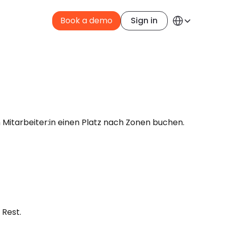
Select Language
Book a demo
Sign in
German
itarbeiter:in einen Platz nach Zonen buchen. 
 Rest.