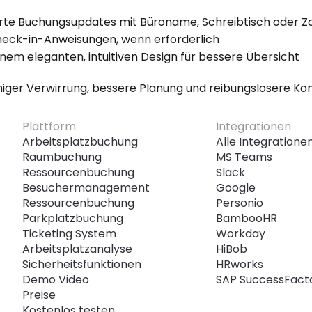
ierte Buchungsupdates mit Büroname, Schreibtisch oder Z
Check-in-Anweisungen, wenn erforderlich
einem eleganten, intuitiven Design für bessere Übersicht
iger Verwirrung, bessere Planung und reibungslosere K
Plattform
Integrationen
Arbeitsplatzbuchung
Alle Integratione
Raumbuchung
MS Teams
Ressourcenbuchung
Slack
Besuchermanagement
Google
Ressourcenbuchung
Personio
Parkplatzbuchung
BambooHR
Ticketing System
Workday
Arbeitsplatzanalyse
HiBob
Sicherheitsfunktionen
HRworks
Demo Video
SAP SuccessFact
Preise
Kostenlos testen