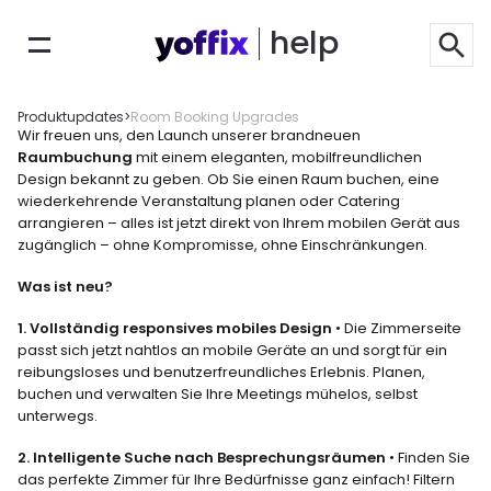
help
Produktupdates
>
Room Booking Upgrades
Wir freuen uns, den Launch unserer brandneuen 
Raumbuchung
 mit einem eleganten, mobilfreundlichen 
Design bekannt zu geben. Ob Sie einen Raum buchen, eine 
wiederkehrende Veranstaltung planen oder Catering 
arrangieren – alles ist jetzt direkt von Ihrem mobilen Gerät aus 
zugänglich – ohne Kompromisse, ohne Einschränkungen.
Was ist neu?
1. Vollständig responsives mobiles Design
 • Die Zimmerseite 
passt sich jetzt nahtlos an mobile Geräte an und sorgt für ein 
reibungsloses und benutzerfreundliches Erlebnis. Planen, 
buchen und verwalten Sie Ihre Meetings mühelos, selbst 
unterwegs.
2. Intelligente Suche nach Besprechungsräumen
 • Finden Sie 
das perfekte Zimmer für Ihre Bedürfnisse ganz einfach! Filtern 