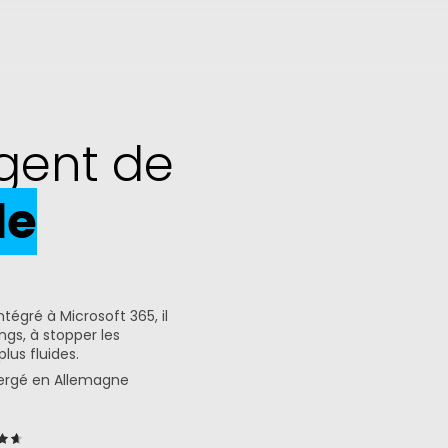
ligent de
de
Intégré à Microsoft 365, il 
gs, à stopper les 
lus fluides.
ergé en Allemagne