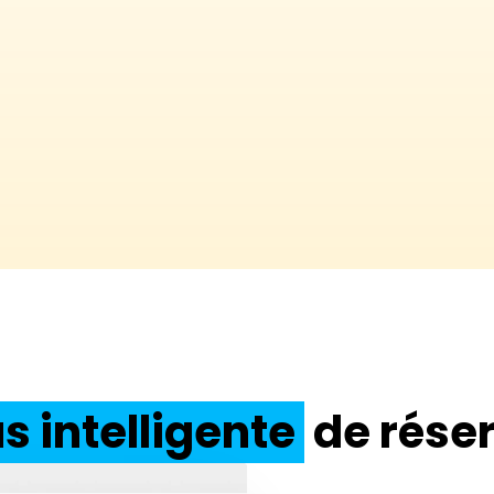
s intelligente
de réser