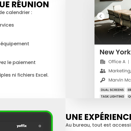
UE RÉUNION
e calendrier :
ervices
s équipement
vez le paiement
les ni fichiers Excel.
UNE EXPÉRIENCE
Au bureau, tout est access