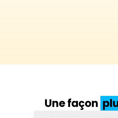
Une façon
plu