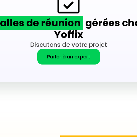
salles de réunion
gérées ch
Yoffix
Discutons de votre projet
Parler à un expert