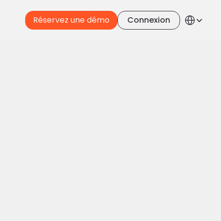
Select Langua
Réservez une démo
Connexion
French