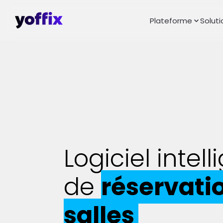
Plateforme
Soluti
Logiciel intell
de
réservati
salles