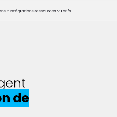
ons
Intégrations
Ressources
Tarifs
igent
on de