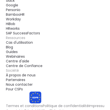
Slack
Google
Personio
BambooHR
Workday
HiBob
HRworks
SAP SuccessFactors
Ressources
Cas d'utilisation
Blog
Guides
Webinaires
Centre d'aide
Centre de Confiance
Société
À propos de nous
Partenaires
Nous contacter
Pour CSPs
Termes et conditions
Politique de confidentialité
Impressum
COMPLIANT