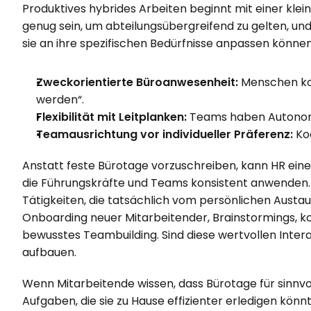
Produktives hybrides Arbeiten beginnt mit einer klei
genug sein, um abteilungsübergreifend zu gelten, und 
sie an ihre spezifischen Bedürfnisse anpassen können.
Zweckorientierte Büroanwesenheit:
 Menschen ko
werden“.
Flexibilität mit Leitplanken:
 Teams haben Autonom
Teamausrichtung vor individueller Präferenz:
 Ko
Anstatt feste Bürotage vorzuschreiben, kann HR ein
die Führungskräfte und Teams konsistent anwenden. Ei
Tätigkeiten, die tatsächlich vom persönlichen Austau
Onboarding neuer Mitarbeitender, Brainstormings, k
bewusstes Teambuilding. Sind diese wertvollen Interak
aufbauen.
Wenn Mitarbeitende wissen, dass Bürotage für sinnvo
Aufgaben, die sie zu Hause effizienter erledigen könnt