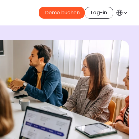
Select Langua
 Demo buchen
Log-in
Germa