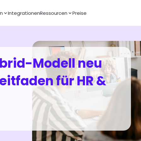
en
Integrationen
Ressourcen
Preise
brid-Modell neu 
eitfaden für HR & 