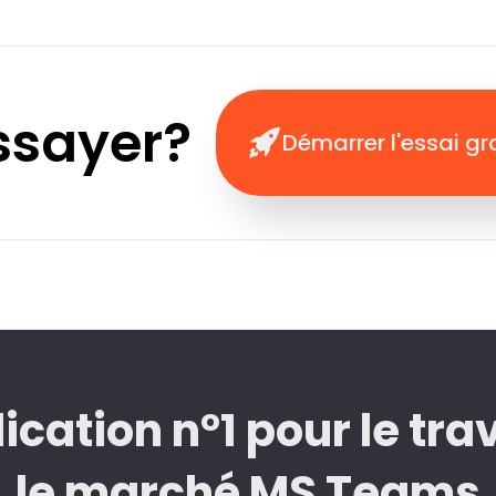
ssayer? 
Démarrer l'essai gr
lication n°1 pour le tra
le marché MS Teams