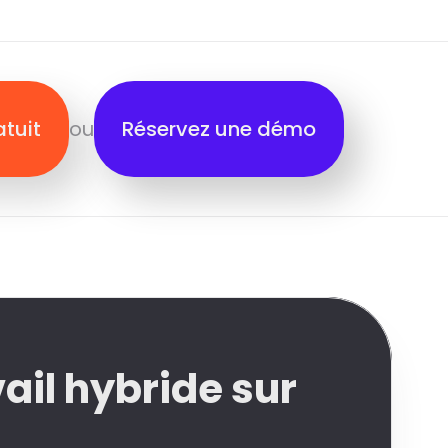
atuit
ou
Réservez une démo
vail hybride sur 