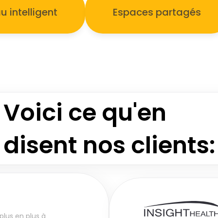
u intelligent 
Espaces partagés
Voici ce qu'en 
disent nos clients:
lus en plus à 