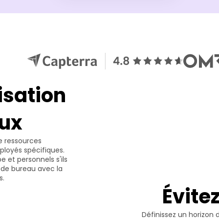
isation 
ux
e ressources 
loyés spécifiques. 
et personnels s'ils 
de bureau avec la 
s.
Évite
Définissez un horizon 