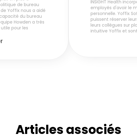
INSIGHT Health incorpo
olitique de bureau 
employés d'avoir le me
de Yoffix nous a aidé 
personnelle. Yoffix S
 capacité du bureau 
puissent réserver leur
 équipe Howden a très 
leurs collègues sur pl
utile pour les 
intuitive Yoffix et so
r
Articles associés