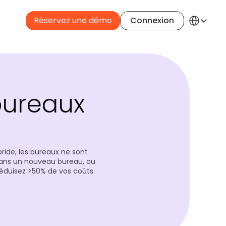
Select Langua
Réservez une démo
Connexion
French
bureaux 
s
ide, les bureaux ne sont 
ans un nouveau bureau, ou 
éduisez >50% de vos coûts 