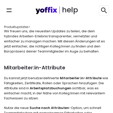
help
Produktupdates
>
Wir freuen uns, die neuesten Updates zu teilen, die dein 
hybrides Arbeiten-Erlebnis transparenter, vernetzter und 
einfacher zu managen machen. Mit diesen Änderungen ist es 
jetzt einfacher, die richtigen Kolleg:Innen zu finden und den 
Büropräsenz deiner Teammitglieder im Auge zu behalten.
Mitarbeiter:in-Attribute
Du kannst jetzt benutzerdefinierte 
Mitarbeiter:in-Attribute
 wie 
Fähigkeiten, Zertifikate, Rollen oder Sprachen hinzufügen. Die 
Attribute sind in 
Arbeitsplatzbuchungen
 sichtbar, was es 
einfacher macht, in der Nähe von Kolleg:Innen mit relevantem 
Fachwissen zu sitzen.
Nutze die neue 
Suche nach Attributen
-Option, um schnell 
Teammitgliedern mit gemeinsamen Fähigkeiten oder 